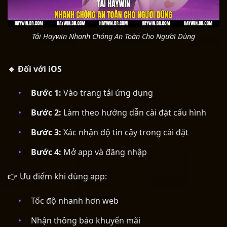
Tải Haywin Nhanh Chóng An Toàn Cho Người Dùng
🔹 Đối với iOS
Bước 1:
Vào trang tải ứng dụng
Bước 2:
Làm theo hướng dẫn cài đặt cấu hình
Bước 3:
Xác nhận độ tin cậy trong cài đặt
Bước 4:
Mở app và đăng nhập
👉 Ưu điểm khi dùng app:
Tốc độ nhanh hơn web
Nhận thông báo khuyến mãi