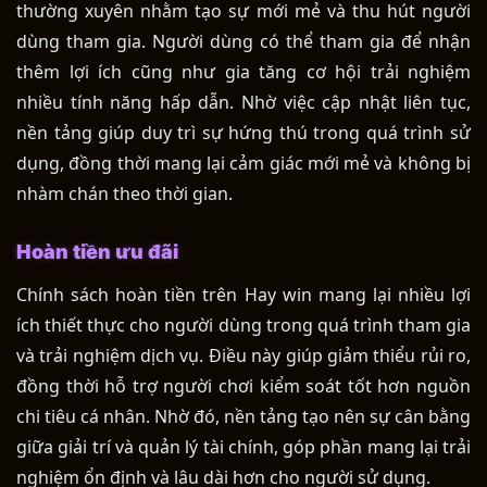
thường xuyên nhằm tạo sự mới mẻ và thu hút người
dùng tham gia. Người dùng có thể tham gia để nhận
thêm lợi ích cũng như gia tăng cơ hội trải nghiệm
nhiều tính năng hấp dẫn. Nhờ việc cập nhật liên tục,
nền tảng giúp duy trì sự hứng thú trong quá trình sử
dụng, đồng thời mang lại cảm giác mới mẻ và không bị
nhàm chán theo thời gian.
Hoàn tiền ưu đãi
Chính sách hoàn tiền trên Hay win mang lại nhiều lợi
ích thiết thực cho người dùng trong quá trình tham gia
và trải nghiệm dịch vụ. Điều này giúp giảm thiểu rủi ro,
đồng thời hỗ trợ người chơi kiểm soát tốt hơn nguồn
chi tiêu cá nhân. Nhờ đó, nền tảng tạo nên sự cân bằng
giữa giải trí và quản lý tài chính, góp phần mang lại trải
nghiệm ổn định và lâu dài hơn cho người sử dụng.