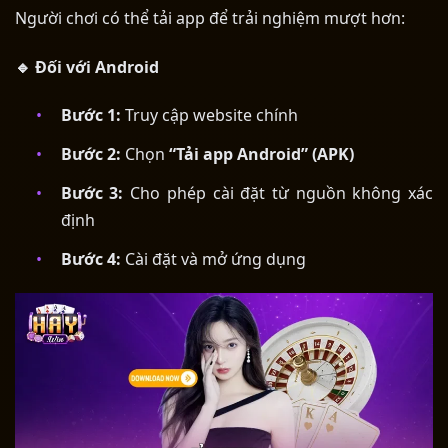
Người chơi có thể tải app để trải nghiệm mượt hơn:
🔹 Đối với Android
Bước 1:
Truy cập website chính
Bước 2:
Chọn
“Tải app Android” (APK)
Bước 3:
Cho phép cài đặt từ nguồn không xác
định
Bước 4:
Cài đặt và mở ứng dụng