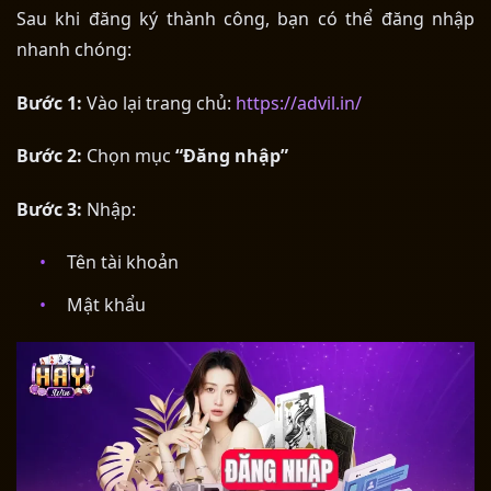
Sau khi đăng ký thành công, bạn có thể đăng nhập
nhanh chóng:
Bước 1:
Vào lại trang chủ:
https://advil.in/
Bước 2:
Chọn mục
“Đăng nhập”
Bước 3:
Nhập:
Tên tài khoản
Mật khẩu