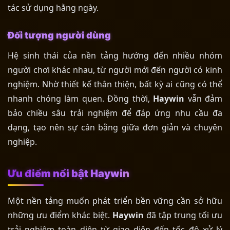
tác sử dụng hằng ngày.
Đối tượng người dùng
Hệ sinh thái của nền tảng hướng đến nhiều nhóm
người chơi khác nhau, từ người mới đến người có kinh
nghiệm. Nhờ thiết kế thân thiện, bất kỳ ai cũng có thể
nhanh chóng làm quen. Đồng thời,
Haywin
vẫn đảm
bảo chiều sâu trải nghiệm để đáp ứng nhu cầu đa
dạng, tạo nên sự cân bằng giữa đơn giản và chuyên
nghiệp.
Ưu điểm nổi bật Haywin
Một nền tảng muốn phát triển bền vững cần sở hữu
những ưu điểm khác biệt.
Haywin
đã tập trung tối ưu
trải nghiệm toàn diện từ giao diện đến tốc độ xử lý