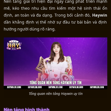
Nền tảng giải trí hiện đại ngày càng phát triển mạnh
mẽ, kéo theo nhu cầu tìm kiếm một hệ sinh thái ổn
định, an toàn và đa dạng. Trong bối cảnh đó,
Haywin
dần khẳng định vị thế nhờ sự đầu tư bài bản và định
hướng người dùng rõ ràng.
Tổng quan nền tảng Haywin uy tín
Nền tảng hình thành