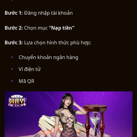
Bước 1:
Đăng nhập tài khoản
Bước 2:
Chọn mục
“Nạp tiền”
Bước 3:
Lựa chọn hình thức phù hợp:
Chuyển khoản ngân hàng
Ví điện tử
Mã QR