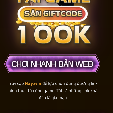
Truy cập
Hay.win
để lựa chọn đúng đường link
chính thức từ cổng game. Tất cả những link khác
đều là giả mạo