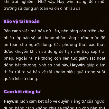
khi trải nghiệm. Nhờ vậy, Hay win mang đến môi
trường sử dụng an toàn và ổn định lâu dài.
Bảo vệ tài khoản
Bên cạnh việc mã hóa dữ liệu, nền tảng còn triển khai
nhiều lớp bảo vệ tài khoản nhằm tăng cường mức độ
an toàn cho người dùng. Các phương thức xác thực
được khuyến khích áp dụng để hạn chế truy cập trái
phép. Ngoài ra, hệ thống còn liên tục giám sát hoạt
động bất thường. Nhờ cơ chế này,
Haywin
giúp giảm
thiểu rủi ro và bảo vệ tài khoản hiệu quả trong suốt
quá trình sử dụng.
Cam kết riêng tư
Haywin
luôn cam kết bảo vệ quyền riêng tư của người
dùng bằng cách không chia sẻ thông tin cho bên thứ