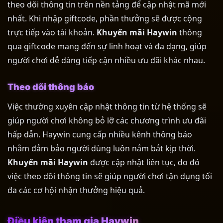
theo dõi thông tin trên nền tảng để cập nhật mã mới
nhất. Khi nhập giftcode, phần thưởng sẽ được cộng
trực tiếp vào tài khoản.
Khuyến mãi Haywin
thông
qua giftcode mang đến sự linh hoạt và đa dạng, giúp
người chơi dễ dàng tiếp cận nhiều ưu đãi khác nhau.
Theo dõi thông báo
Việc thường xuyên cập nhật thông tin từ hệ thống sẽ
giúp người chơi không bỏ lỡ các chương trình ưu đãi
hấp dẫn. Haywin cung cấp nhiều kênh thông báo
nhằm đảm bảo người dùng luôn nắm bắt kịp thời.
Khuyến mãi Haywin
được cập nhật liên tục, do đó
việc theo dõi thông tin sẽ giúp người chơi tận dụng tối
đa các cơ hội nhận thưởng hiệu quả.
Điều kiện tham gia Haywin