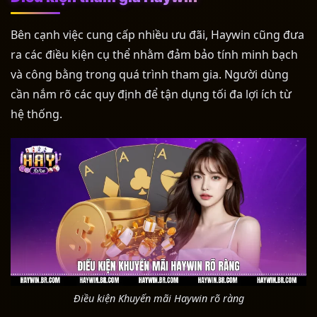
Bên cạnh việc cung cấp nhiều ưu đãi, Haywin cũng đưa
ra các điều kiện cụ thể nhằm đảm bảo tính minh bạch
và công bằng trong quá trình tham gia. Người dùng
cần nắm rõ các quy định để tận dụng tối đa lợi ích từ
hệ thống.
Điều kiện Khuyến mãi Haywin rõ ràng