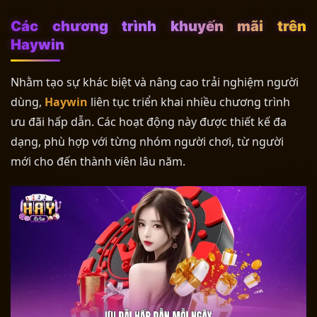
Các chương trình khuyến mãi trên
Haywin
Nhằm tạo sự khác biệt và nâng cao trải nghiệm người
dùng,
Haywin
liên tục triển khai nhiều chương trình
ưu đãi hấp dẫn. Các hoạt động này được thiết kế đa
dạng, phù hợp với từng nhóm người chơi, từ người
mới cho đến thành viên lâu năm.