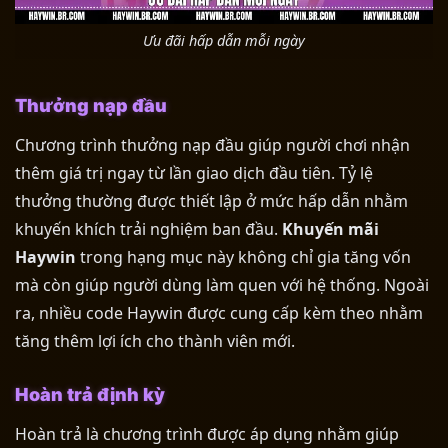
Ưu đãi hấp dẫn mỗi ngày
Thưởng nạp đầu
Chương trình thưởng nạp đầu giúp người chơi nhận
thêm giá trị ngay từ lần giao dịch đầu tiên. Tỷ lệ
thưởng thường được thiết lập ở mức hấp dẫn nhằm
khuyến khích trải nghiệm ban đầu.
Khuyến mãi
Haywin
trong hạng mục này không chỉ gia tăng vốn
mà còn giúp người dùng làm quen với hệ thống. Ngoài
ra, nhiều code Haywin được cung cấp kèm theo nhằm
tăng thêm lợi ích cho thành viên mới.
Hoàn trả định kỳ
Hoàn trả là chương trình được áp dụng nhằm giúp