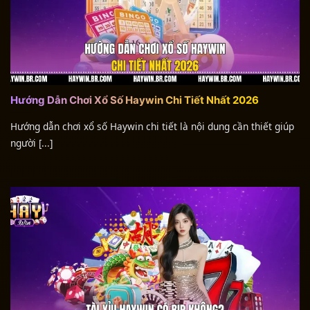
Hướng Dẫn Chơi Xổ Số Haywin Chi Tiết Nhất 2026
Hướng dẫn chơi xổ số Haywin chi tiết là nội dung cần thiết giúp
người [...]