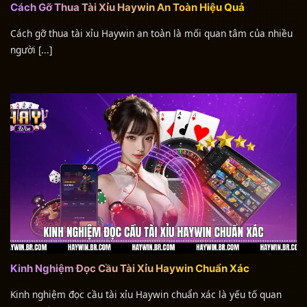
Cách Gỡ Thua Tài Xỉu Haywin An Toàn Hiệu Quả
Cách gỡ thua tài xỉu Haywin an toàn là mối quan tâm của nhiều
người [...]
Kinh Nghiệm Đọc Cầu Tài Xỉu Haywin Chuẩn Xác
Kinh nghiệm đọc cầu tài xỉu Haywin chuẩn xác là yếu tố quan