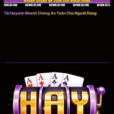
Tải Haywin Nhanh Chóng An Toàn Cho Người Dùng