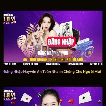
Đăng Nhập Haywin An Toàn Nhanh Chóng Cho Người Mới