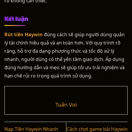
ro không cần thiết.
Kết luận
Rút tiền Haywin
đúng cách sẽ giúp người dùng quản
lý tài chính hiệu quả và an toàn hơn. Với quy trình rõ
ràng, hỗ trợ đa dạng phương thức và tốc độ xử lý
nhanh, người dùng có thể yên tâm giao dịch. Áp dụng
đúng hướng dẫn và mẹo sẽ giúp tối ưu trải nghiệm và
hạn chế rủi ro trong quá trình sử dụng.
Tuấn Voi
Nạp Tiền Haywin Nhanh
Cách chơi game bài Haywin