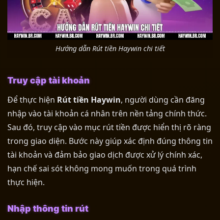
Hướng dẫn Rút tiền Haywin chi tiết
Truy cập tài khoản
Để thực hiện
Rút tiền Haywin
, người dùng cần đăng
nhập vào tài khoản cá nhân trên nền tảng chính thức.
Sau đó, truy cập vào mục rút tiền được hiển thị rõ ràng
trong giao diện. Bước này giúp xác định đúng thông tin
tài khoản và đảm bảo giao dịch được xử lý chính xác,
hạn chế sai sót không mong muốn trong quá trình
thực hiện.
Nhập thông tin rút