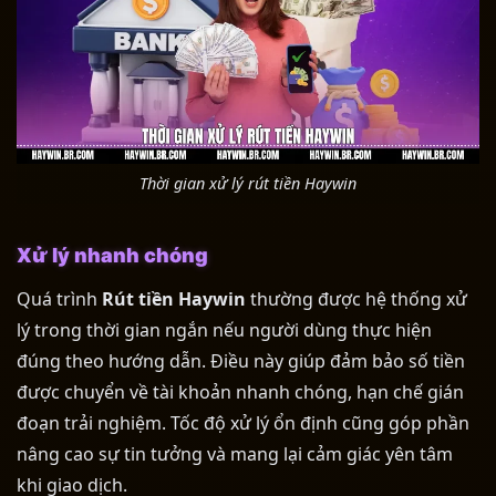
Thời gian xử lý rút tiền Haywin
Xử lý nhanh chóng
Quá trình
Rút tiền Haywin
thường được hệ thống xử
lý trong thời gian ngắn nếu người dùng thực hiện
đúng theo hướng dẫn. Điều này giúp đảm bảo số tiền
được chuyển về tài khoản nhanh chóng, hạn chế gián
đoạn trải nghiệm. Tốc độ xử lý ổn định cũng góp phần
nâng cao sự tin tưởng và mang lại cảm giác yên tâm
khi giao dịch.