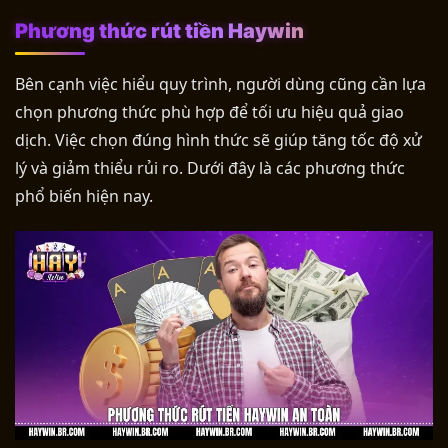
Phương thức rút tiền Haywin
Bên cạnh việc hiểu quy trình, người dùng cũng cần lựa
chọn phương thức phù hợp để tối ưu hiệu quả giao
dịch. Việc chọn đúng hình thức sẽ giúp tăng tốc độ xử
lý và giảm thiểu rủi ro. Dưới đây là các phương thức
phổ biến hiện nay.