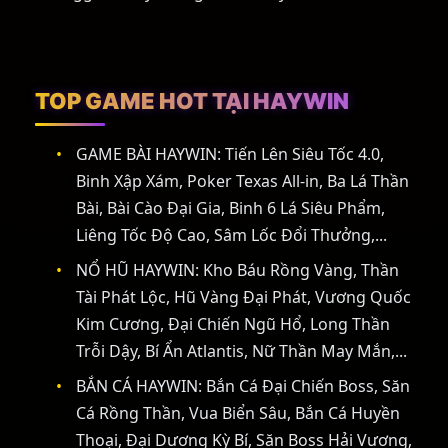
TOP GAME HOT TẠI HAYWIN
GAME BÀI HAYWIN: Tiến Lên Siêu Tốc 4.0,
Binh Xập Xám, Poker Texas All-in, Ba Lá Thần
Bài, Bài Cào Đại Gia, Binh 6 Lá Siêu Phẩm,
Liêng Tốc Độ Cao, Sâm Lốc Đổi Thưởng,...
NỔ HŨ HAYWIN: Kho Báu Rồng Vàng, Thần
Tài Phát Lộc, Hũ Vàng Đại Phát, Vương Quốc
Kim Cương, Đại Chiến Ngũ Hổ, Long Thần
Trỗi Dậy, Bí Ẩn Atlantis, Nữ Thần May Mắn,...
BẮN CÁ HAYWIN: Bắn Cá Đại Chiến Boss, Săn
Cá Rồng Thần, Vua Biển Sâu, Bắn Cá Huyền
Thoại, Đại Dương Kỳ Bí, Săn Boss Hải Vương,