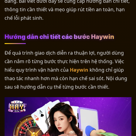
dàng. Bài viết dưới đây sẽ cung cấp hướng dẫn chi tiết,
thông tin cần thiết và mẹo giúp rút tiền an toàn, hạn
chế lỗi phát sinh.
Hướng dẫn chi tiết các bước Haywin
Để quá trình giao dịch diễn ra thuận lợi, người dùng
cần nắm rõ từng bước thực hiện trên hệ thống. Việc
hiểu quy trình vận hành của
Haywin
không chỉ giúp
thao tác nhanh hơn mà còn hạn chế sai sót. Nội dung
sau sẽ hướng dẫn cụ thể từng bước cần thiết.