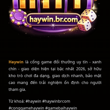
Haywin
là cổng game đổi thưởng uy tín - xanh
chín - giao diện hiện tại bậc nhất 2026, sở hữu
kho trò chơi đa dạng, giao dịch nhanh, bảo mật
cao mang đến trải nghiệm ổn định cho người
tham gia.
Từ khoá: #haywin #haywinbrcom
#conggamehaywin #gamebaihaywin