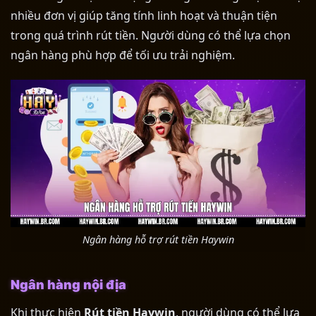
nhiều đơn vị giúp tăng tính linh hoạt và thuận tiện
trong quá trình rút tiền. Người dùng có thể lựa chọn
ngân hàng phù hợp để tối ưu trải nghiệm.
Ngân hàng hỗ trợ rút tiền Haywin
Ngân hàng nội địa
Khi thực hiện
Rút tiền Haywin
, người dùng có thể lựa