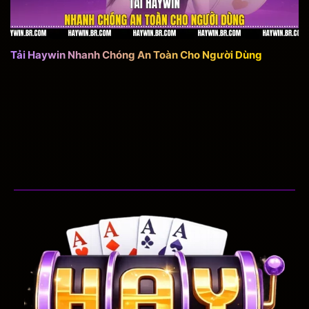
Tải Haywin Nhanh Chóng An Toàn Cho Người Dùng