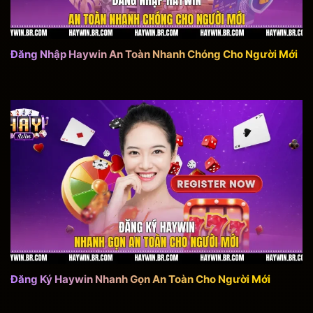
Đăng Nhập Haywin An Toàn Nhanh Chóng Cho Người Mới
Đăng Ký Haywin Nhanh Gọn An Toàn Cho Người Mới