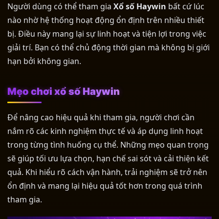
Người dùng có thể tham gia
Xổ số Haywin
bất cứ lúc
nào nhờ hệ thống hoạt động ổn định trên nhiều thiết
bị. Điều này mang lại sự linh hoạt và tiện lợi trong việc
giải trí. Bạn có thể chủ động thời gian mà không bị giới
hạn bởi không gian.
Mẹo chơi xổ số Haywin
Để nâng cao hiệu quả khi tham gia, người chơi cần
nắm rõ các kinh nghiệm thực tế và áp dụng linh hoạt
trong từng tình huống cụ thể. Những mẹo quan trọng
sẽ giúp tối ưu lựa chọn, hạn chế sai sót và cải thiện kết
quả. Khi hiểu rõ cách vận hành, trải nghiệm sẽ trở nên
ổn định và mang lại hiệu quả tốt hơn trong quá trình
tham gia.