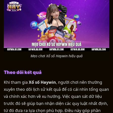
Mẹo chơi Xổ số Haywin hiệu quả
Theo dõi kết quả
Khi tham gia
Xổ số Haywin
, người chơi nên thường
xuyên theo dõi lịch sử kết quả để có cái nhìn tổng quan
và chính xác hơn về xu hướng. Việc quan sát dữ liệu
trước đó sẽ giúp bạn nhận diện các quy luật nhất định,
từ đó đưa ra lựa chọn phù hợp. Điều này góp phần