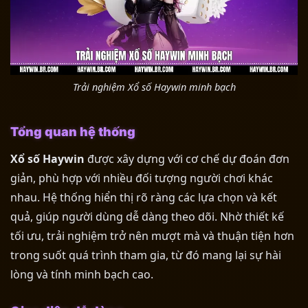
Trải nghiệm Xổ số Haywin minh bạch
Tổng quan hệ thống
Xổ số Haywin
được xây dựng với cơ chế dự đoán đơn
giản, phù hợp với nhiều đối tượng người chơi khác
nhau. Hệ thống hiển thị rõ ràng các lựa chọn và kết
quả, giúp người dùng dễ dàng theo dõi. Nhờ thiết kế
tối ưu, trải nghiệm trở nên mượt mà và thuận tiện hơn
trong suốt quá trình tham gia, từ đó mang lại sự hài
lòng và tính minh bạch cao.