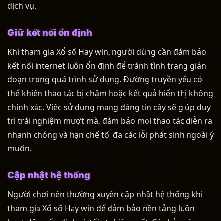
dịch vụ.
Giữ kết nối ổn định
Khi tham gia Xổ số Hay win, người dùng cần đảm bảo
kết nối internet luôn ổn định để tránh tình trạng gián
đoạn trong quá trình sử dụng. Đường truyền yếu có
thể khiến thao tác bị chậm hoặc kết quả hiển thị không
chính xác. Việc sử dụng mạng đáng tin cậy sẽ giúp duy
trì trải nghiệm mượt mà, đảm bảo mọi thao tác diễn ra
nhanh chóng và hạn chế tối đa các lỗi phát sinh ngoài ý
muốn.
Cập nhật hệ thống
Người chơi nên thường xuyên cập nhật hệ thống khi
tham gia Xổ số Hay win để đảm bảo nền tảng luôn