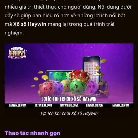
nhiều giá trị thiết thực cho người dùng. Nội dung dưới
đây sẽ giúp bạn hiểu rõ hơn về những lợi ích nổi bật
mà
Xổ số Haywin
mang lại trong quá trình trải
nghiệm.
Lợi ích khi chơi Xổ số Haywin
Thao tác nhanh gọn