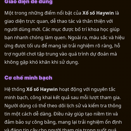
Giao diện dễ dùng
Một trong những điểm nổi bật của
Xổ số Haywin
là
giao diện trực quan, dễ thao tác và thân thiện với
người dùng mới. Các mục được bố trí khoa học giúp
bạn nhanh chóng làm quen. Ngoài ra, màu sắc và hiệu
ứng được tối ưu để mang lại trải nghiệm rõ ràng, hỗ
trợ người chơi tập trung vào quá trình dự đoán mà
không gặp khó khăn khi sử dụng.
Cơ chế minh bạch
Hệ thống
Xổ số Haywin
hoạt động với nguyên tắc
minh bạch, công khai kết quả sau mỗi lượt tham gia.
Người dùng có thể theo dõi lịch sử và kiểm tra thông
tin một cách dễ dàng. Điều này giúp tạo niềm tin và
đảm bảo sự công bằng, mang lại trải nghiệm ổn định
và đáng tin cậy cho người tham gia trong suốt quá