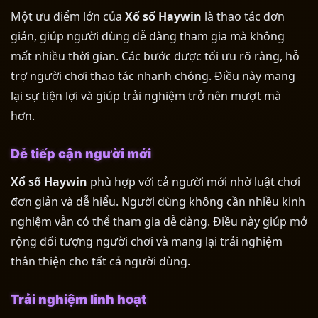
Một ưu điểm lớn của
Xổ số Haywin
là thao tác đơn
giản, giúp người dùng dễ dàng tham gia mà không
mất nhiều thời gian. Các bước được tối ưu rõ ràng, hỗ
trợ người chơi thao tác nhanh chóng. Điều này mang
lại sự tiện lợi và giúp trải nghiệm trở nên mượt mà
hơn.
Dễ tiếp cận người mới
Xổ số Haywin
phù hợp với cả người mới nhờ luật chơi
đơn giản và dễ hiểu. Người dùng không cần nhiều kinh
nghiệm vẫn có thể tham gia dễ dàng. Điều này giúp mở
rộng đối tượng người chơi và mang lại trải nghiệm
thân thiện cho tất cả người dùng.
Trải nghiệm linh hoạt