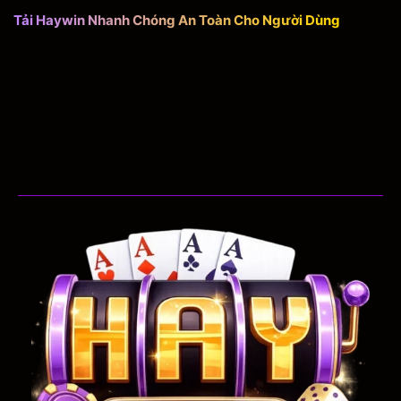
Tải Haywin Nhanh Chóng An Toàn Cho Người Dùng