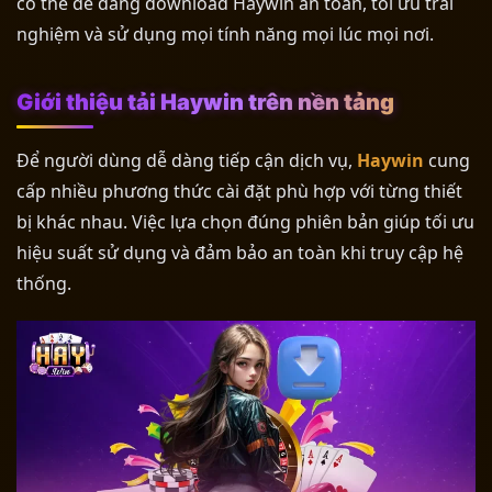
có thể dễ dàng download Haywin an toàn, tối ưu trải
nghiệm và sử dụng mọi tính năng mọi lúc mọi nơi.
Giới thiệu tải Haywin trên nền tảng
Để người dùng dễ dàng tiếp cận dịch vụ,
Haywin
cung
cấp nhiều phương thức cài đặt phù hợp với từng thiết
bị khác nhau. Việc lựa chọn đúng phiên bản giúp tối ưu
hiệu suất sử dụng và đảm bảo an toàn khi truy cập hệ
thống.