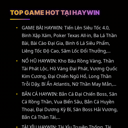
TOP GAME HOT TẠI HAYWIN
GAME BÀI HAYWIN: Tiến Lên Siêu Tốc 4.0,
Binh Xập Xám, Poker Texas All-in, Ba Lá Thần
Bài, Bài Cào Đại Gia, Binh 6 Lá Siêu Phẩm,
Liêng Tốc Độ Cao, Sâm Lốc Đổi Thưởng,...
NỔ HŨ HAYWIN: Kho Báu Rồng Vàng, Thần
Tài Phát Lộc, Hũ Vàng Đại Phát, Vương Quốc
Kim Cương, Đại Chiến Ngũ Hổ, Long Thần
Trỗi Dậy, Bí Ẩn Atlantis, Nữ Thần May Mắn,...
BẮN CÁ HAYWIN: Bắn Cá Đại Chiến Boss, Săn
Cá Rồng Thần, Vua Biển Sâu, Bắn Cá Huyền
Thoại, Đại Dương Kỳ Bí, Săn Boss Hải Vương,
Bắn Cá Thần Tài,...
TÀI XỈU HAYWIN: Tài Xỉu Truyền Thống, Tài