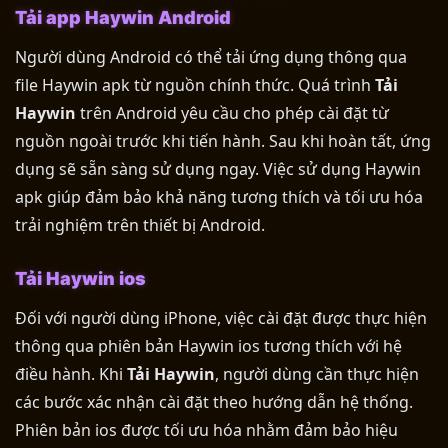
Tải app Haywin Android
Người dùng Android có thể tải ứng dụng thông qua
file Haywin apk từ nguồn chính thức. Quá trình
Tải
Haywin
trên Android yêu cầu cho phép cài đặt từ
nguồn ngoài trước khi tiến hành. Sau khi hoàn tất, ứng
dụng sẽ sẵn sàng sử dụng ngay. Việc sử dụng Haywin
apk giúp đảm bảo khả năng tương thích và tối ưu hóa
trải nghiệm trên thiết bị Android.
Tải Haywin ios
Đối với người dùng iPhone, việc cài đặt được thực hiện
thông qua phiên bản Haywin ios tương thích với hệ
điều hành. Khi
Tải Haywin
, người dùng cần thực hiện
các bước xác nhận cài đặt theo hướng dẫn hệ thống.
Phiên bản ios được tối ưu hóa nhằm đảm bảo hiệu