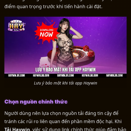
điểm quan trọng trước khi tiến hành cài đặt.
Lưu ý bảo mật khi tải app Haywin
Chọn nguồn chính thức
Người dùng nên lựa chọn nguồn tải đáng tin cậy để
tránh các rủi ro liên quan đến phần mềm độc hại. Khi
Tải Haywin
, việc sử dụng link chính thức giúp đảm bảo