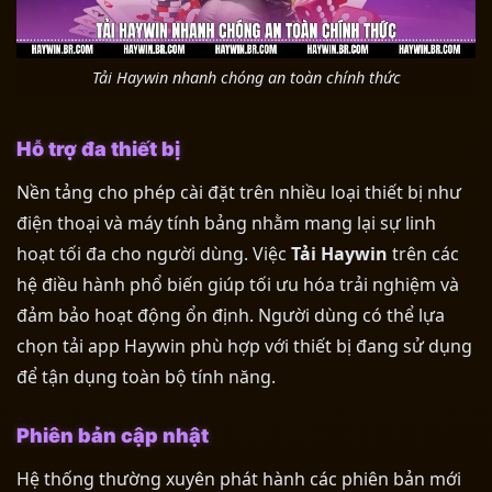
Tải Haywin nhanh chóng an toàn chính thức
Hỗ trợ đa thiết bị
Nền tảng cho phép cài đặt trên nhiều loại thiết bị như
điện thoại và máy tính bảng nhằm mang lại sự linh
hoạt tối đa cho người dùng. Việc
Tải Haywin
trên các
hệ điều hành phổ biến giúp tối ưu hóa trải nghiệm và
đảm bảo hoạt động ổn định. Người dùng có thể lựa
chọn tải app Haywin phù hợp với thiết bị đang sử dụng
để tận dụng toàn bộ tính năng.
Phiên bản cập nhật
Hệ thống thường xuyên phát hành các phiên bản mới