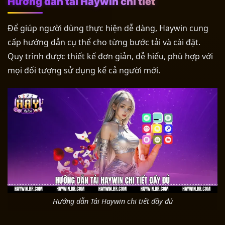
Hướng dẫn tải Haywin chi tiết
Để giúp người dùng thực hiện dễ dàng, Haywin cung
cấp hướng dẫn cụ thể cho từng bước tải và cài đặt.
Quy trình được thiết kế đơn giản, dễ hiểu, phù hợp với
mọi đối tượng sử dụng kể cả người mới.
Hướng dẫn Tải Haywin chi tiết đầy đủ