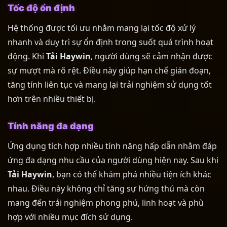
Tốc độ ổn định
Hệ thống được tối ưu nhằm mang lại tốc độ xử lý
nhanh và duy trì sự ổn định trong suốt quá trình hoạt
động. Khi
Tải Haywin
, người dùng sẽ cảm nhận được
sự mượt mà rõ rệt. Điều này giúp hạn chế gián đoạn,
tăng tính liên tục và mang lại trải nghiệm sử dụng tốt
hơn trên nhiều thiết bị.
Tính năng đa dạng
Ứng dụng tích hợp nhiều tính năng hấp dẫn nhằm đáp
ứng đa dạng nhu cầu của người dùng hiện nay. Sau khi
Tải Haywin
, bạn có thể khám phá nhiều tiện ích khác
nhau. Điều này không chỉ tăng sự hứng thú mà còn
mang đến trải nghiệm phong phú, linh hoạt và phù
hợp với nhiều mục đích sử dụng.