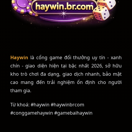
Haywin
là cổng game đổi thưởng uy tín - xanh
chín - giao diện hiện tại bậc nhất 2026, sở hữu
kho trò chơi đa dạng, giao dịch nhanh, bảo mật
cao mang đến trải nghiệm ổn định cho người
tham gia.
Từ khoá: #haywin #haywinbrcom
#conggamehaywin #gamebaihaywin