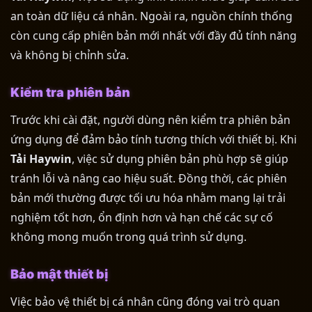
an toàn dữ liệu cá nhân. Ngoài ra, nguồn chính thống
còn cung cấp phiên bản mới nhất với đầy đủ tính năng
và không bị chỉnh sửa.
Kiểm tra phiên bản
Trước khi cài đặt, người dùng nên kiểm tra phiên bản
ứng dụng để đảm bảo tính tương thích với thiết bị. Khi
Tải Haywin
, việc sử dụng phiên bản phù hợp sẽ giúp
tránh lỗi và nâng cao hiệu suất. Đồng thời, các phiên
bản mới thường được tối ưu hóa nhằm mang lại trải
nghiệm tốt hơn, ổn định hơn và hạn chế các sự cố
không mong muốn trong quá trình sử dụng.
Bảo mật thiết bị
Việc bảo vệ thiết bị cá nhân cũng đóng vai trò quan