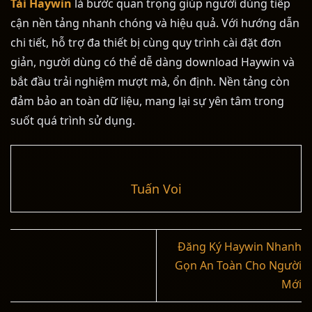
Tải Haywin
là bước quan trọng giúp người dùng tiếp
cận nền tảng nhanh chóng và hiệu quả. Với hướng dẫn
chi tiết, hỗ trợ đa thiết bị cùng quy trình cài đặt đơn
giản, người dùng có thể dễ dàng download Haywin và
bắt đầu trải nghiệm mượt mà, ổn định. Nền tảng còn
đảm bảo an toàn dữ liệu, mang lại sự yên tâm trong
suốt quá trình sử dụng.
Tuấn Voi
Đăng Ký Haywin Nhanh
Gọn An Toàn Cho Người
Mới