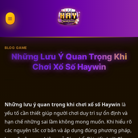
Bỏ
qua
nội
dung
BLOG GAME
Những Lưu Ý Quan Trọng Khi
Chơi Xổ Số Haywin
Những lưu ý quan trọng khi chơi xổ số Haywin
là
yếu tố cần thiết giúp người chơi duy trì sự ổn định và
hạn chế những sai lầm không mong muốn. Khi hiểu rõ
các nguyên tắc cơ bản và áp dụng đúng phương pháp,