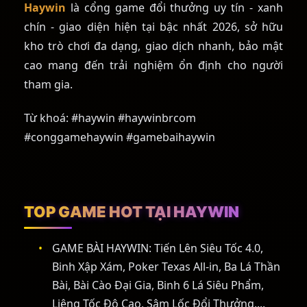
Haywin
là cổng game đổi thưởng uy tín - xanh
chín - giao diện hiện tại bậc nhất 2026, sở hữu
kho trò chơi đa dạng, giao dịch nhanh, bảo mật
cao mang đến trải nghiệm ổn định cho người
tham gia.
Từ khoá: #haywin #haywinbrcom
#conggamehaywin #gamebaihaywin
TOP GAME HOT TẠI HAYWIN
GAME BÀI HAYWIN: Tiến Lên Siêu Tốc 4.0,
Binh Xập Xám, Poker Texas All-in, Ba Lá Thần
Bài, Bài Cào Đại Gia, Binh 6 Lá Siêu Phẩm,
Liêng Tốc Độ Cao, Sâm Lốc Đổi Thưởng,...