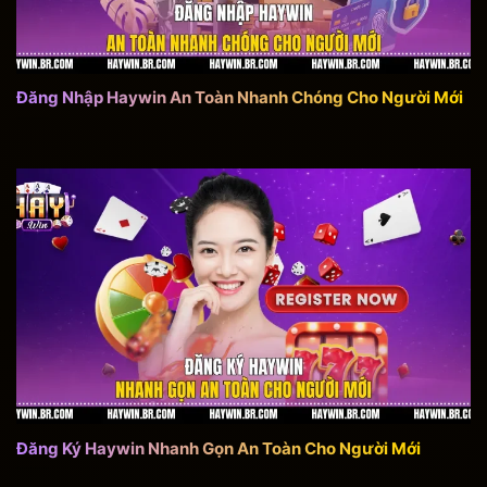
Đăng Nhập Haywin An Toàn Nhanh Chóng Cho Người Mới
Đăng Ký Haywin Nhanh Gọn An Toàn Cho Người Mới