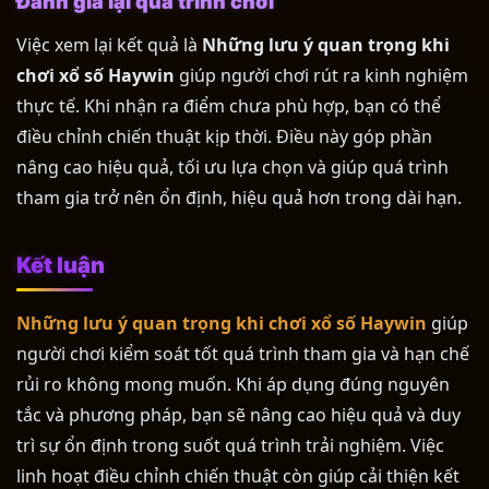
Đánh giá lại quá trình chơi
Việc xem lại kết quả là
Những lưu ý quan trọng khi
chơi xổ số Haywin
giúp người chơi rút ra kinh nghiệm
thực tế. Khi nhận ra điểm chưa phù hợp, bạn có thể
điều chỉnh chiến thuật kịp thời. Điều này góp phần
nâng cao hiệu quả, tối ưu lựa chọn và giúp quá trình
tham gia trở nên ổn định, hiệu quả hơn trong dài hạn.
Kết luận
Những lưu ý quan trọng khi chơi xổ số Haywin
giúp
người chơi kiểm soát tốt quá trình tham gia và hạn chế
rủi ro không mong muốn. Khi áp dụng đúng nguyên
tắc và phương pháp, bạn sẽ nâng cao hiệu quả và duy
trì sự ổn định trong suốt quá trình trải nghiệm. Việc
linh hoạt điều chỉnh chiến thuật còn giúp cải thiện kết