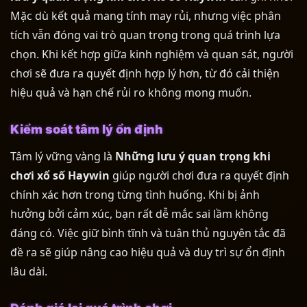
Mặc dù kết quả mang tính may rủi, nhưng việc phân
tích vẫn đóng vai trò quan trọng trong quá trình lựa
chọn. Khi kết hợp giữa kinh nghiệm và quan sát, người
chơi sẽ đưa ra quyết định hợp lý hơn, từ đó cải thiện
hiệu quả và hạn chế rủi ro không mong muốn.
Kiểm soát tâm lý ổn định
Tâm lý vững vàng là
Những lưu ý quan trọng khi
chơi xổ số Haywin
giúp người chơi đưa ra quyết định
chính xác hơn trong từng tình huống. Khi bị ảnh
hưởng bởi cảm xúc, bạn rất dễ mắc sai lầm không
đáng có. Việc giữ bình tĩnh và tuân thủ nguyên tắc đã
đề ra sẽ giúp nâng cao hiệu quả và duy trì sự ổn định
lâu dài.